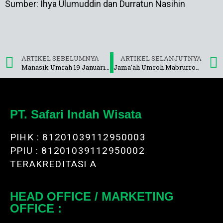
Sumber: Ihya Ulumuddin dan Durratun Nasihin
ARTIKEL SEBELUMNYA
ARTIKEL SELANJUTNYA
Manasik Umrah 19 Januari 2019
Jama’ah Umroh Mabrurroh 3 Maret-12 Maret 2019
PT. Safari Indah Wisata
PIHK : 81201039112950003
PPIU : 81201039112950002
TERAKREDITASI A
HEAD OFFICE / MARKETING
OFFICE :