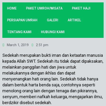
HOME
PAKET UMROH/WISATA
PAKET HAJI
PERSIAPAN UMRAH
GALERI
ARTIKEL
TENTANG KAMI
HUBUNGI KAMI
March 1, 2019
2:51 pm
Sedekah merupakan bukti iman dan ketaatan manusia
kepada Allah SWT. Sedekah itu tidak dapat dipaksakan,
melainkan panggilan hati dan jiwa untuk
melakukannya dengan ikhlas dan dapat
menyenangkan hati orang lain. Sedekah tidak hanya
dalam bentuk harta benda saja, contohnya seperti
menolong orang lain dengan tenaga dan pikirannya,
senyum, memberi nafkah keluarga, mengajarkan ilmu,
berdzikir disebut sedekah.