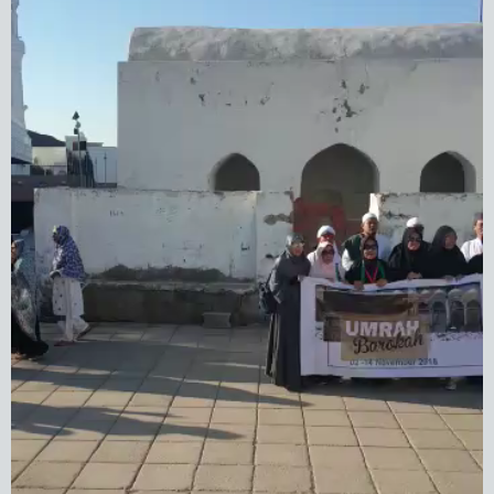
tahun ke-5 Hijriyah atau 5 tahun
sejak Rasulullah
Shallallahu
‘
Alaihi wa Sallam
hijrah
dari Makkah ke Madinah.
Dahulu Rasulullah
Shallallahu
‘
Alaihi wa Sallam
pernah
singgah dan bermalam di pos-pos ini. Pos-pos ini
kemudian berkembang menjadi masjid-masjid kecil
yang berjumlah tujuh bangunan, Masjid-masjid inilah
yang kemudian dikenal sebagai Masjid Sab’ah (Masjid
Tujuh).
Peperangan ini terjadi di wilayah Sal’a, antara kaum
Muslimin melawan kaum kafir Quraisy. Ketika itu Abu
Sufyan bin Harb memimpin 10.000 tentara untuk
menghancurkan umat Islam di Madinah yang
berjumlah 3.000 orang. Peperangan ini juga disebut
dengan peperangan Ahzab (Golongan). Sebab, kaum
Muslimin berperang melawan golongan kaum kafir
Quraisy, Yahudi, dan kabilah Arab lainnya.