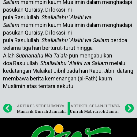
Sallam
memimpin kaum Muslimin dalam menghadapi
pasukan Quraisy. Di lokasi ini
pula Rasulullah
Shallallahu
‘
Alaihi wa
Sallam
memimpin kaum Muslimin dalam menghadapi
pasukan Quraisy. Di lokasi ini
pula Rasulullah
Shallallahu
‘
Alaihi wa Sallam
berdoa
selama tiga hari berturut-turut hingga
Allah
Subhanahu Wa Ta
‘
ala
pun mengabulkan
doa Rasulullah
Shallallahu
‘
Alaihi wa Sallam
melalui
kedatangan Malaikat Jibril pada hari Rabu. Jibril datang
membawa berita kemenangan (al-Fath) kaum
Muslimin atas tentara sekutu.
ARTIKEL SEBELUMNYA
ARTIKEL SELANJUTNYA
Manasik Umrah Jamaah November
Umrah Mabrurroh Jamaah 13 November 2018