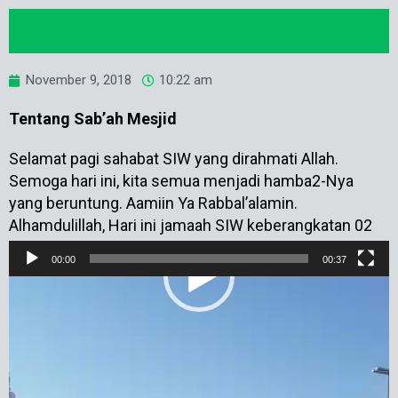
November 9, 2018
10:22 am
Tentang Sab’ah Mesjid
Selamat pagi sahabat SIW yang dirahmati Allah.
Semoga hari ini, kita semua menjadi hamba2-Nya
yang beruntung. Aamiin Ya Rabbal’alamin.
Alhamdulillah, Hari ini jamaah SIW keberangkatan 02
November 2018
00:00
00:37
Video
melakukan city tour Madinah dan sekarang kami
Player
sedang menziarahi Mesjid Sab’ah.
Sejarahnya, tujuh tempat yang dijadikan Masjid Sab’ah
(Masjid Tujuh) ini merupakan pos-pos penjagaan
ketika terjadi perang Khandaq pada bulan Syawal