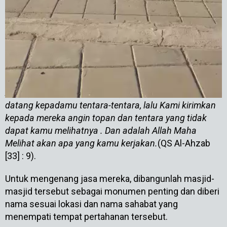
Allah
Subhanahu Wa Ta
‘
ala
mengirimkan tentara
Malaikat yang tak terlihat dan mengirimkan angin
kencang yang memporak-porandakan orang kafir
sampai lari terbirit-birit.
Hai orang-orang yang beriman, ingatlah akan ni’mat
Allah (yang telah dikurniakan) kepadamu ketika
datang kepadamu tentara-tentara, lalu Kami kirimkan
kepada mereka angin topan dan tentara yang tidak
dapat kamu melihatnya . Dan adalah Allah Maha
Melihat akan apa yang kamu kerjakan.
(QS Al-Ahzab
[33] : 9).
Untuk mengenang jasa mereka, dibangunlah masjid-
masjid tersebut sebagai monumen penting dan diberi
nama sesuai lokasi dan nama sahabat yang
menempati tempat pertahanan tersebut.